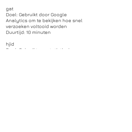
gat
Doel: Gebruikt door Google
Analytics om te bekijken hoe snel
verzoeken voltooid worden
Duurtijd: 10 minuten
hjid
Doel: Gebruikt om statistische
gegevens te genereren via een
specifieke ID over hoe de bezoeker
de website gebruikt
Duurtijd: 1 jaar
utma
Doel: Gebruikt om statistische
gegevens te genereren wanneer
een bezoeker zijn eerste en zijn
laatste bezoek plaatsvond
Duurtijd: 2 jaar
utmz